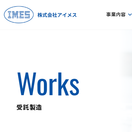
コ
ナ
ン
ビ
事業内容
テ
ゲ
ン
ー
ツ
シ
へ
ョ
ス
ン
キ
に
ッ
移
Works
プ
動
受託製造